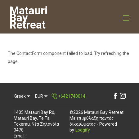
Matauri
Bay
Retreat
Matauri Bay Retreat - ενοικιαζόμενο κατάλυμα
διακοπών στη Νέα Ζηλανδία
The ContactForm component failed to load. Try refreshing the
Όλα τα ακίνητα
▾
page.
Επικοινωνήστε μαζί μας
Πράγματα που μπορείτε να κάνετε
▾
Greek
EUR
+6421740014
1405 Matauri Bay Rd,
©
2026
Matauri Bay Retreat
Matauri Bay, Te Tai
Με επιφύλαξη παντός
Tokerau, Νέα Ζηλανδία
δικαιώματος
- Powered
0478
.
by
Lodgify
Email
: